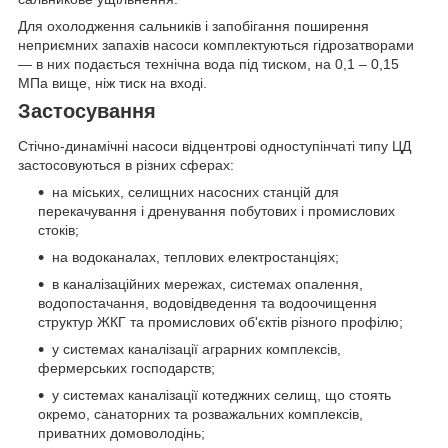
Для охолодження сальників і запобігання поширення
неприємних запахів насоси комплектуються гідрозатворами
— в них подається технічна вода під тиском, на 0,1 – 0,15
МПа вище, ніж тиск на вході.
Застосування
Стічно-динамічні насоси відцентрові одноступінчаті типу ЦД
застосовуються в різних сферах:
на міських, селищних насосних станцій для
перекачування і дренування побутових і промислових
стоків;
на водоканалах, теплових електростанціях;
в каналізаційних мережах, системах опалення,
водопостачання, водовідведення та водоочищення
структур ЖКГ та промислових об'єктів різного профілю;
у системах каналізації аграрних комплексів,
фермерських господарств;
у системах каналізації котеджних селищ, що стоять
окремо, санаторних та розважальних комплексів,
приватних домоволодінь;