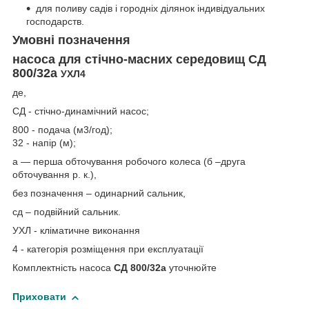
для поливу садів і городніх ділянок індивідуальних
господарств.
Умовні позначення
насоса для стічно-масних середовищ СД
800/32а
УХЛ4
де,
СД - стічно-динамічний насос;
800 - подача (м3/год);
32 - напір (м);
а — перша обточування робочого колеса (б –друга
обточування р. к.),
без позначення – одинарний сальник,
сд – подвійний сальник.
УХЛ - кліматичне виконання
4 - категорія розміщення при експлуатації
Комплектність насоса
СД 800/32а
уточнюйте
Приховати