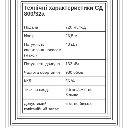
Технічні характеристики СД
800/32а
Подача
720 м3/год
Напір
26,5 м
Потужність
43 кВт
споживана насосом
(макс.)
Потужність двигуна
132 кВт
Частота обертання
980 об/хв
ККД
66 %
Тиск на вході
2,5 кгс/см2, не
більше
Допустимий
6 м, не більше
кавітаційний запас