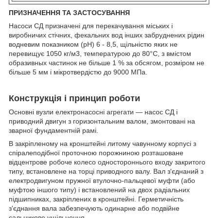
ПРИЗНАЧЕННЯ ТА ЗАСТОСУВАННЯ
Насоси СД призначені для перекачування міських і
виробничих стічних, фекальних вод інших забруднених рідин
водневим показником (рН) 6 - 8,5, щільністю яких не
перевищує 1050 кг/м3, температурою до 80°С, з вмістом
образивных частинок не більше 1 % за обсягом, розміром не
більше 5 мм і мікротвердістю до 9000 МПа.
Конструкція і принцип роботи
Основні вузли електронасосні агрегати —
насос СД
і
приводний двигун з горизонтальним валом, змонтовані на
зварної фундаментній рамі.
В закріпленому на кронштейні литому чавунному корпусі з
спіралеподібної проточною порожниною розташоване
відцентрове робоче колесо одностороннього входу закритого
типу, встановлене на торці приводного валу. Вал з'єднаний з
електродвигуном пружної втулочно-пальцевої муфти (або
муфтою іншого типу) і встановлений на двох радіальних
підшипниках, закріплених в кронштейні. Герметичність
з'єднання вала забезпечують одинарне або подвійне
сальникове ущільнення.