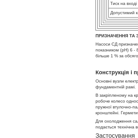
Тиск на вході
Допустимий к
ПРИЗНАЧЕННЯ ТА
Насоси СД призначен
показником (рН) 6 -
більше 1 % за обсяг
Конструкція і 
Основні вузли елект
фундаментній рамі.
В закріпленому на к
робоче колесо однос
пружної втулочно-па
кронштейні. Гермети
Для охолодження сал
подається технічна в
Застосування