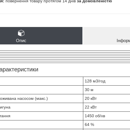
повернення товару протягом 14 днів
за домовленістю
Опис
Інфор
характеристики
128 м3/год
30 м
поживана насосом (макс.)
20 кВт
вигуна
22 кВт
тання
1450 об/хв
64 %