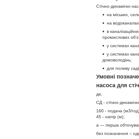
Стічно-динамічні нас
на міських, сел
на водоканалах
в каналізаційн
промислових об'єк
у системах кана
у системах кан
домоволодінь;
для поливу саді
Умовні познач
насоса для ст
де,
СД - стічно-динамічн
160 - подача (м3/год
45 - напір (м);
а — перша обточуван
без позначення – од