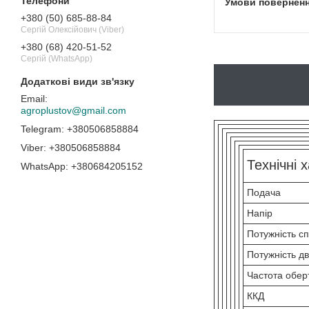
+380 (50) 685-88-84
Сергій Олексійович (Viber)
+380 (68) 420-51-52
Сергій (WhatsApp)
agroplustov@gmail.com
+380506858884
+380506858884
Технічні 
+380684205152
Подача
Напір
Потужність с
Потужність д
Частота обер
ККД