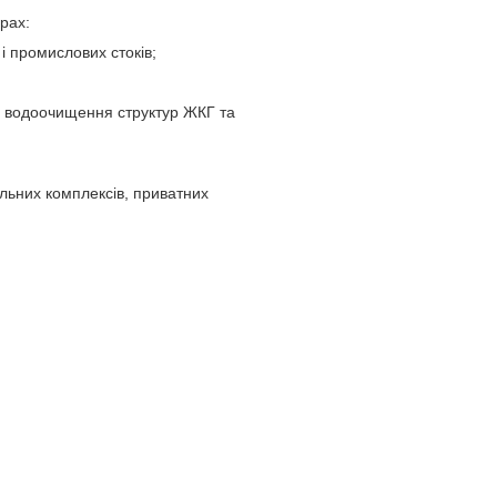
рах:
і промислових стоків;
а водоочищення структур ЖКГ та
льних комплексів, приватних