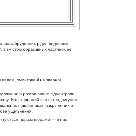
інших забруднених рідин водневим
С, з вмістом образивных частинок не
м валом, змонтовані на зварної
 порожниною розташоване відцентрове
валу. Вал з'єднаний з електродвигуном
діальних підшипниках, закріплених в
кове ущільнення.
ктуються гідрозатворами — в них