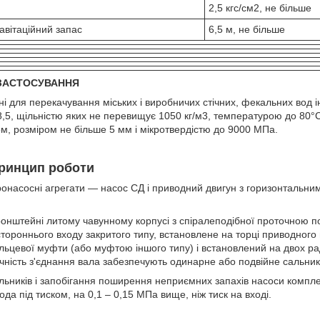
2,5 кгс/см2, не більше
авітаційний запас
6,5 м, не більше
 ЗАСТОСУВАННЯ
і для перекачування міських і виробничих стічних, фекальних вод 
 8,5, щільністю яких не перевищує 1050 кг/м3, температурою до 80°
ом, розміром не більше 5 мм і мікротвердістю до 9000 МПа.
принцип роботи
ронасосні агрегати —
насос СД
і приводний двигун з горизонтальни
ронштейні литому чавунному корпусі з спіралеподібної проточною
тороннього входу закритого типу, встановлене на торці приводного 
льцевої муфти (або муфтою іншого типу) і встановлений на двох ра
чність з'єднання вала забезпечують одинарне або подвійне сальни
ьників і запобігання поширення неприємних запахів насоси компле
ода під тиском, на 0,1 – 0,15 МПа вище, ніж тиск на вході.