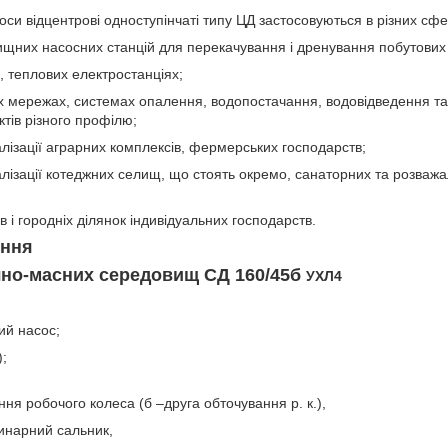
оси відцентрові одноступінчаті типу ЦД застосовуються в різних сфе
ищних насосних станцій для перекачування і дренування побутових 
, теплових електростанціях;
их мережах, системах опалення, водопостачання, водовідведення т
тів різного профілю;
лізації аграрних комплексів, фермерських господарств;
алізації котеджних селищ, що стоять окремо, санаторних та розважа
в і городніх ділянок індивідуальних господарств.
ення
ічно-масних середовищ СД 160/45б
УХЛ4
ий насос;
);
ня робочого колеса (б –друга обточування р. к.),
инарний сальник,