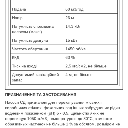
Подача
68 м3/год
Напір
26 м
Потужність споживана
14,3 кВт
насосом (макс.)
Потужність двигуна
15 кВт
Частота обертання
1450 об/хв
ККД
63 %
Тиск на вході
2,5 кгс/см2, не більше
Допустимий кавітаційний
4 м, не більше
запас
ПРИЗНАЧЕННЯ ТА ЗАСТОСУВАННЯ
Насоси СД призначені для перекачування міських і
виробничих стічних, фекальних вод інших забруднених рідин
водневим показником (рН) 6 - 8,5, щільністю яких не
перевищує 1050 кг/м3, температурою до 80°С, з вмістом
образивных частинок не більше 1 % за обсягом, розміром не