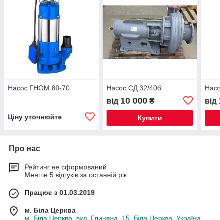
Насос ГНОМ 80-70
Насос СД 32/40б
Насо
10 000
від
₴
від
Ціну уточнюйте
Купити
Про нас
Рейтинг не сформований
Менше 5 відгуків за останній рік
Працює з 01.03.2019
м. Біла Церква
м. Біла Церква, вул. Глиняна, 15, Біла Церква, Україна