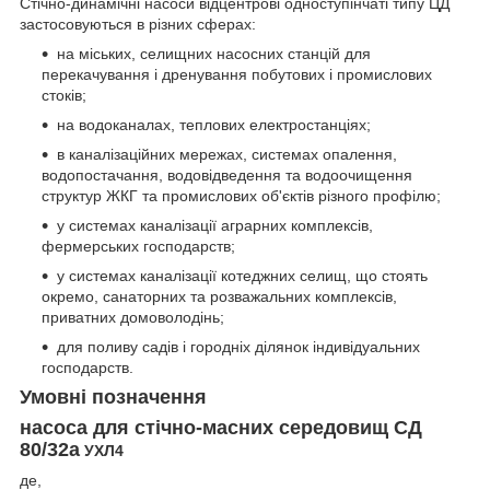
Стічно-динамічні насоси відцентрові одноступінчаті типу ЦД
застосовуються в різних сферах:
на міських, селищних насосних станцій для
перекачування і дренування побутових і промислових
стоків;
на водоканалах, теплових електростанціях;
в каналізаційних мережах, системах опалення,
водопостачання, водовідведення та водоочищення
структур ЖКГ та промислових об'єктів різного профілю;
у системах каналізації аграрних комплексів,
фермерських господарств;
у системах каналізації котеджних селищ, що стоять
окремо, санаторних та розважальних комплексів,
приватних домоволодінь;
для поливу садів і городніх ділянок індивідуальних
господарств.
Умовні позначення
насоса для стічно-масних середовищ СД
80/32а
УХЛ4
де,