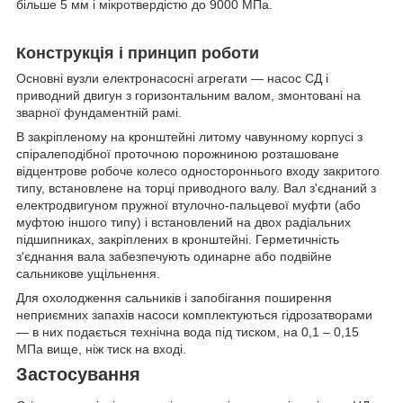
більше 5 мм і мікротвердістю до 9000 МПа.
Конструкція і принцип роботи
Основні вузли електронасосні агрегати —
насос СД
і
приводний двигун з горизонтальним валом, змонтовані на
зварної фундаментній рамі.
В закріпленому на кронштейні литому чавунному корпусі з
спіралеподібної проточною порожниною розташоване
відцентрове робоче колесо одностороннього входу закритого
типу, встановлене на торці приводного валу. Вал з'єднаний з
електродвигуном пружної втулочно-пальцевої муфти (або
муфтою іншого типу) і встановлений на двох радіальних
підшипниках, закріплених в кронштейні. Герметичність
з'єднання вала забезпечують одинарне або подвійне
сальникове ущільнення.
Для охолодження сальників і запобігання поширення
неприємних запахів насоси комплектуються гідрозатворами
— в них подається технічна вода під тиском, на 0,1 – 0,15
МПа вище, ніж тиск на вході.
Застосування