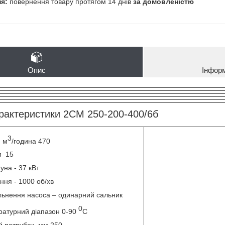
повернення товару протягом 14 днів
за домовленістю
Опис
Інфор
арактеристики 2СМ 250-200-400/6б
3
, м
/година 470
м 15
уна - 37 кВт
ння - 1000 об/хв
льнення насоса – одинарний сальник
0
ратурний діапазон 0-90
С
й патрубок, мм 250