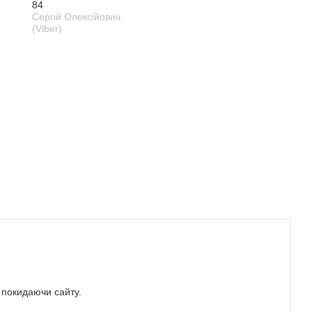
84
Сергій Олексійович
(Viber)
е покидаючи сайту.