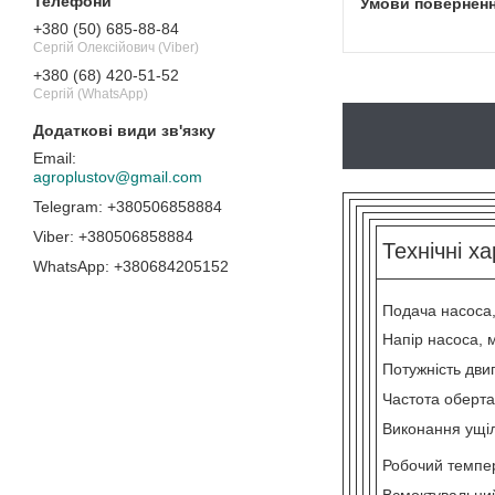
+380 (50) 685-88-84
Сергій Олексійович (Viber)
+380 (68) 420-51-52
Сергій (WhatsApp)
agroplustov@gmail.com
+380506858884
+380506858884
Технічні х
+380684205152
Подача насоса
Напір насоса, 
Потужність двиг
Частота оберта
Виконання ущі
Робочий темпе
Всмоктувальни