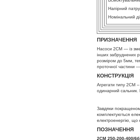
Напірний патр
Номінальний ді
ПРИЗНАЧЕННЯ
Насоси 2СМ — із зм
інших забруднених рі
розміром до 5мм, те
проточної частини —
КОНСТРУКЦІЯ
Агрегати типу 2СМ – 
одинарний сальник. 
Завдяки покращеному
комплектуються елек
електроенергію, що 
ПОЗНАЧЕННЯ
2СМ 250-200-400/6