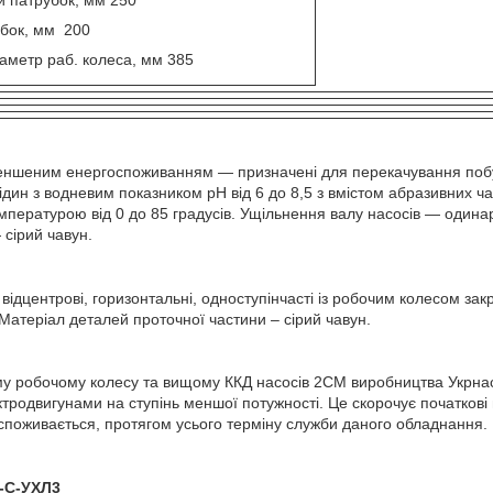
убок, мм 200
аметр раб. колеса, мм 385
еншеним енергоспоживанням — призначені для перекачування побут
дин з водневим показником рН від 6 до 8,5 з вмістом абразивних ча
мпературою від 0 до 85 градусів. Ущільнення валу насосів — одина
 сірий чавун.
відцентрові, горизонтальні, одноступінчасті із робочим колесом зак
Матеріал деталей проточної частини – сірий чавун.
 робочому колесу та вищому ККД насосів 2СМ виробництва Укрнасос
тродвигунами на ступінь меншої потужності. Це скорочує початкові
споживається, протягом усього терміну служби даного обладнання.
б-С-УХЛ3