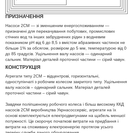
ПРИЗНАЧЕННЯ
Насоси 2СМ — зі зменшеним енергоспоживанням —
призначені для перекачування побутових, промислових
стічних вод та інших забруднених рідин з водневим
показником рН від 6 до 8,5 з вмістом абразивних частинок не
більше 1% за обсягом, розміром до 5 мм, температурою від 0
до 85 градусів. Ущільнення валу насосів — одинарний
сальник. Матеріал деталей проточної частини — сірий чавун.
КОНСТРУКЦІЯ
Агрегати типу 2СМ – відцентрові, горизонтальні,
одноступінчаті з робочим колесом закритого типу. Ущільнення
валу насосів – одинарний сальник. Матеріал деталей
проточної частини – сірий чавун.
Завдяки поліпшеному робочого колеса і більш високому ККД
насосів 2СМ виробництва Укрнасоссервіс, агрегати на їх
основі комплектуються електродвигунами на щабель меншої
потужності. Це скорочує початкові витрати на придбання і
витрати на споживану електроенергію протягом усього
терміну служби даного обоурдования.