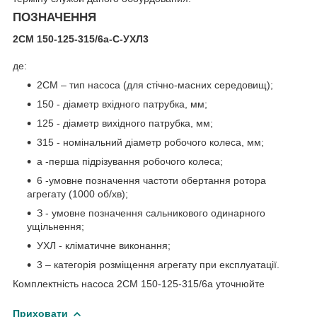
ПОЗНАЧЕННЯ
2СМ 150-125-315/6а-С-УХЛ3
де:
2СМ – тип насоса (для стічно-масних середовищ);
150 - діаметр вхідного патрубка, мм;
125 - діаметр вихідного патрубка, мм;
315 - номінальний діаметр робочого колеса, мм;
а -перша підрізування робочого колеса;
6 -умовне позначення частоти обертання ротора
агрегату (1000 об/хв);
З - умовне позначення сальникового одинарного
ущільнення;
УХЛ - кліматичне виконання;
3 – категорія розміщення агрегату при експлуатації.
Комплектність насоса 2СМ 150-125-315/6а уточнюйте
Приховати