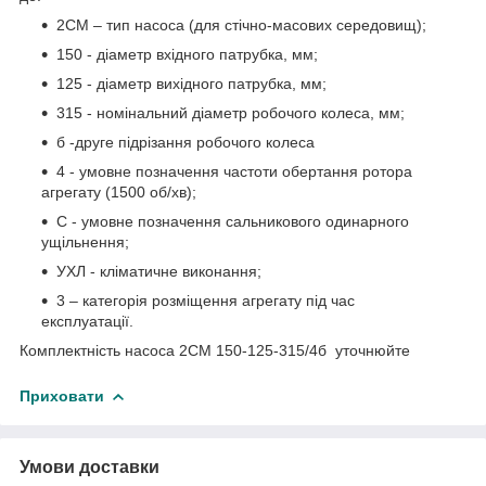
2СМ – тип насоса (для стічно-масових середовищ);
150 - діаметр вхідного патрубка, мм;
125 - діаметр вихідного патрубка, мм;
315 - номінальний діаметр робочого колеса, мм;
б -друге підрізання робочого колеса
4 - умовне позначення частоти обертання ротора
агрегату (1500 об/хв);
С - умовне позначення сальникового одинарного
ущільнення;
УХЛ - кліматичне виконання;
3 – категорія розміщення агрегату під час
експлуатації.
Комплектність насоса 2СМ 150-125-315/4б уточнюйте
Приховати
Умови доставки