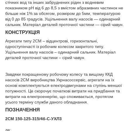
стічних вод та інших забруднених рідин з водневим
показником рН від 6 до 8,5 з вмістом абразивних частинок не
більше ніж 1% за обсягом, розміром до 5мм, температурою
від 0 до 85 градусів. Ущільнення валу насосів — одинарний
сальник. Матеріал деталей проточної частини — сірий чавун.
КОНСТРУКЦІЯ
Агрегати типу 2СМ – відцентрові, горизонтальні,
одноступінчасті із робочим колесом закритого типу.
Ущільнення валу насосів – одинарний сальник. Матеріал
деталей проточної частини – сірий чавун.
Завдяки покращеному робочому колесу та вищому ККД
насосів 2СМ виробництва Укрнасоссервіс, агрегати на їх
основі комплектуються електродвигунами на ступінь меншої
потужності. Це скорочує початкові витрати на придбання та
витрати на електроенергію, що споживається, протягом
усього терміну служби даного обладнання.
ПОЗНАЧЕННЯ
2СМ 150-125-315/4б-С-УХЛ3
де: