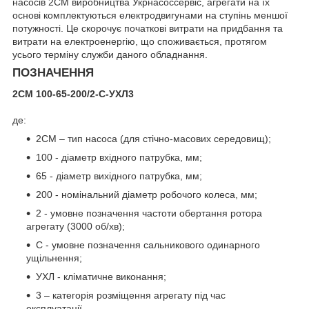
насосів 2СМ виробництва Укрнасоссервіс, агрегати на їх
основі комплектуються електродвигунами на ступінь меншої
потужності. Це скорочує початкові витрати на придбання та
витрати на електроенергію, що споживається, протягом
усього терміну служби даного обладнання.
ПОЗНАЧЕННЯ
2СМ 100-65-200/2-С-УХЛ3
де:
2СМ – тип насоса (для стічно-масових середовищ);
100 - діаметр вхідного патрубка, мм;
65 - діаметр вихідного патрубка, мм;
200 - номінальний діаметр робочого колеса, мм;
2 - умовне позначення частоти обертання ротора
агрегату (3000 об/хв);
С - умовне позначення сальникового одинарного
ущільнення;
УХЛ - кліматичне виконання;
3 – категорія розміщення агрегату під час
експлуатації.