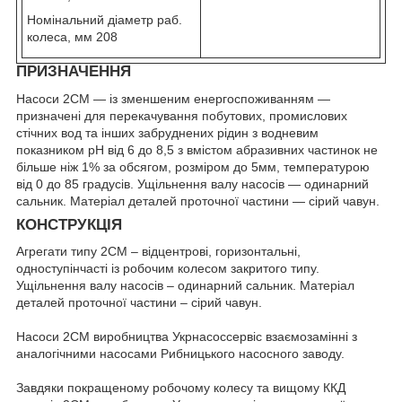
Номінальний діаметр раб.
колеса, мм 208
ПРИЗНАЧЕННЯ
Насоси 2СМ — із зменшеним енергоспоживанням —
призначені для перекачування побутових, промислових
стічних вод та інших забруднених рідин з водневим
показником рН від 6 до 8,5 з вмістом абразивних частинок не
більше ніж 1% за обсягом, розміром до 5мм, температурою
від 0 до 85 градусів. Ущільнення валу насосів — одинарний
сальник. Матеріал деталей проточної частини — сірий чавун.
КОНСТРУКЦІЯ
Агрегати типу 2СМ – відцентрові, горизонтальні,
одноступінчасті із робочим колесом закритого типу.
Ущільнення валу насосів – одинарний сальник. Матеріал
деталей проточної частини – сірий чавун.
Насоси 2СМ виробництва Укрнасоссервіс взаємозамінні з
аналогічними насосами Рибницького насосного заводу.
Завдяки покращеному робочому колесу та вищому ККД