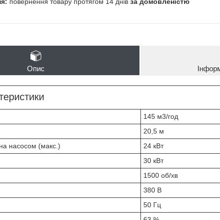
повернення товару протягом 14 днів
за домовленістю
Опис
Інфор
ктеристики
145 м3/год
20,5 м
на насосом (макс.)
24 кВт
30 кВт
1500 об/хв
380 В
50 Гц
63 %