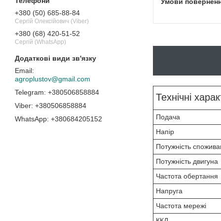
+380 (50) 685-88-84
Сергій Олексійович (Viber)
+380 (68) 420-51-52
Сергій (WhatsApp)
agroplustov@gmail.com
+380506858884
Технічні хара
+380506858884
Подача
+380684205152
Напір
Потужність спожива
Потужність двигуна
Частота обертання
Напруга
Частота мережі
ККД