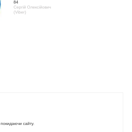
84
Сергій Олексійович
(Viber)
е покидаючи сайту.