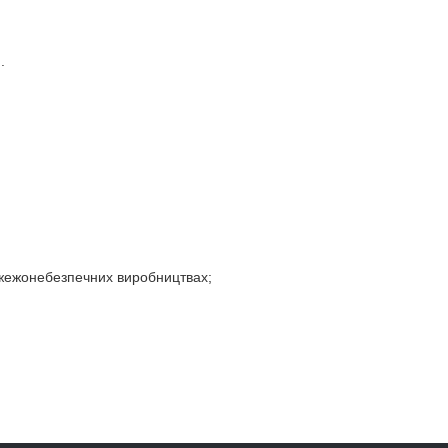
.
пожежонебезпечних виробництвах;