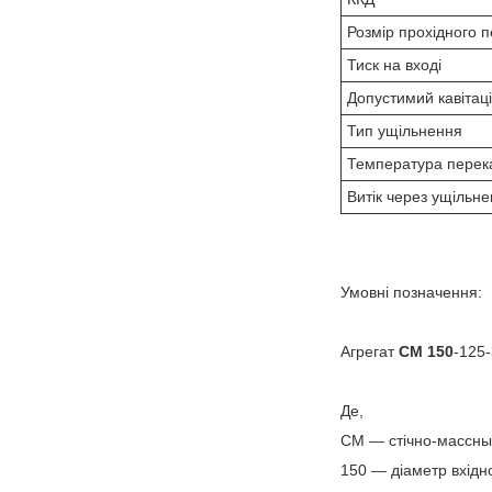
Розмір прохідного п
Тиск на вході
Допустимий кавітац
Тип ущільнення
Температура перека
Витік через ущільн
Умовні позначення:
Агрегат
СМ 150
-125-
Де,
СМ — стічно-массны
150 — діаметр вхідн