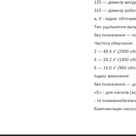
125 — діаметр вихід
315 — діаметр робоч
а, б - індекс обточу
Тип ущільнення валу
без позначення — по
Частота обертання:
2 — 48,4 з" (2900 об/
4 — 24,2 з" (1450 об/
6 — 16,0 з" (960 об/х
Індекс виконання:
без позначення — дл
«Е» - для насосів (а
- та пожежонебезпеч
Комплектацію насос