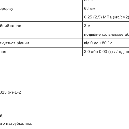
ерерізу
68 мм
0,25 (2,5) МПа (кгс/см2
ійний запас
3 м
подвійне сальникове аб
чується рідини
від 0 до +80 º с
ення
3,0 або 0,03 (т) л/год, 
315 б-т-Е-2
й;
ого патрубка, мм;