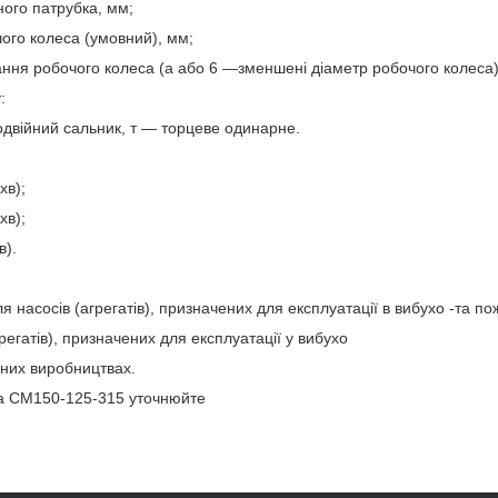
ного патрубка, мм;
ого колеса (умовний), мм;
вання робочого колеса (а або 6 —зменшені діаметр робочого колеса)
:
двійний сальник, т — торцеве одинарне.
хв);
хв);
в).
я насосів (агрегатів), призначених для експлуатації в вибухо -та 
грегатів), призначених для експлуатації у вибухо
них виробництвах.
а СМ150-125-315 уточнюйте