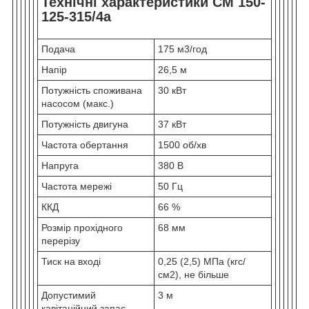
Технічні характеристики СМ 150-
125-315/4а
Подача
175 м3/год
Напір
26,5 м
Потужність споживана
30 кВт
насосом (макс.)
Потужність двигуна
37 кВт
Частота обертання
1500 об/хв
Напруга
380 В
Частота мережі
50 Гц
ККД
66 %
Розмір прохідного
68 мм
перерізу
Тиск на вході
0,25 (2,5) МПа (кгс/
см2), не більше
Допустимий
3 м
кавітаційний запас