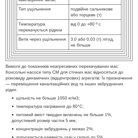
Тип ущільнення
подвійне сальникове
або торцеве (т)
Температура
від 0 до +80 º с
перекачується рідини
Витік через ущільнення
3,0 або 0,03 (т) л/год,
не більше
Вимоги до показників неагресивних перекачуваних мас:
Консольні насоси типу СМ для стічних мас відносяться до
різновиду динамічних (відцентрових) агрегатів. Їх призначення
— переміщення каналізаційних вод та інших забруднених
рідин.
щільність не більше 1050 кг/м
3
;
температура нагрівання до 80°С;
питомий вміст твердих включень не більше 1%,
допустимий розмір часток 5 мм;
концентрація забруднень у межах 2%;
допускається наявність газу у складі до 5%.