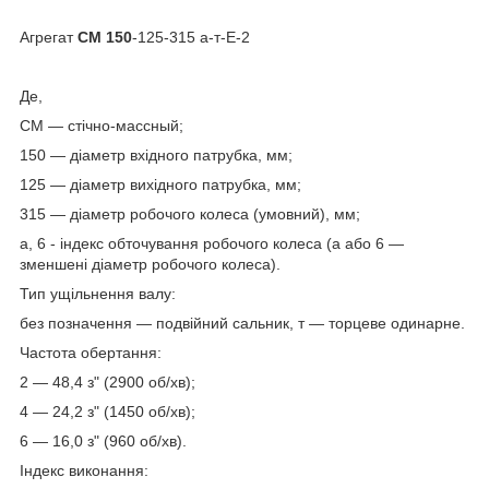
Агрегат
СМ 150
-125-315 а-т-Е-2
Де,
СМ — стічно-массный;
150 — діаметр вхідного патрубка, мм;
125 — діаметр вихідного патрубка, мм;
315 — діаметр робочого колеса (умовний), мм;
а, 6 - індекс обточування робочого колеса (а або 6 —
зменшені діаметр робочого колеса).
Тип ущільнення валу:
без позначення — подвійний сальник, т — торцеве одинарне.
Частота обертання:
2 — 48,4 з" (2900 об/хв);
4 — 24,2 з" (1450 об/хв);
6 — 16,0 з" (960 об/хв).
Індекс виконання: