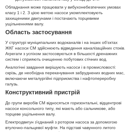
Обладнання може працювати у вибухонебезпечних умовах
класу 1 і 2. З цією метою насоси укомплектовують
захищеними двигунами і постачають торцевими
ущільненнями валу.
Область застосування
У структурі муніципальних водоканалів і на інших об'єктах
ЖКГ насоси СМ здійснюють відведення каналізаційних стоків.
Агрегати з успіхом застосовуються в більшості дренажних
систем і сприяють очищенню побутових стічних вод.
Аналогічні завдання вирішують насоси і в промисловості:
скрізь, де необхідна перекачування забруднених водних мас,
включаючи металургійні підприємства і нафтопереробну
галузь.
Конструктивний пристрій
До групи виробів СМ відносяться горизонтальні, відцентрові
насоси консольного типу, які мають або сальникове, або
торцеве ущільнення валу.
Електродвигун з'єднаний з ротором насоса за допомогою
втулочно-пальцевої муфти. На підставі чавунного литого