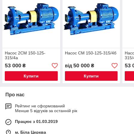
Насос 2СМ 150-125-
Насос СМ 150-125-315/4б
Насо
315/4а
315/
53 000
50 000
53 
₴
від
₴
Купити
Купити
Про нас
Рейтинг не сформований
Менше 5 відгуків за останній рік
Працює з 01.03.2019
м. Біла Церква