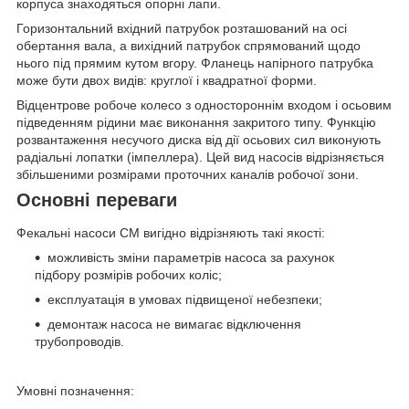
корпуса знаходяться опорні лапи.
Горизонтальний вхідний патрубок розташований на осі
обертання вала, а вихідний патрубок спрямований щодо
нього під прямим кутом вгору. Фланець напірного патрубка
може бути двох видів: круглої і квадратної форми.
Відцентрове робоче колесо з одностороннім входом і осьовим
підведенням рідини має виконання закритого типу. Функцію
розвантаження несучого диска від дії осьових сил виконують
радіальні лопатки (імпеллера). Цей вид насосів відрізняється
збільшеними розмірами проточних каналів робочої зони.
Основні переваги
Фекальні насоси СМ вигідно відрізняють такі якості:
можливість зміни параметрів насоса за рахунок
підбору розмірів робочих коліс;
експлуатація в умовах підвищеної небезпеки;
демонтаж насоса не вимагає відключення
трубопроводів.
Умовні позначення: