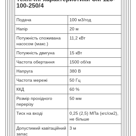
100-250/4
Подача
100 м3/год
Напір
20 м
Потужність споживана
11,2 кВт
насосом (макс.)
Потужність двигуна
15 кВт
Частота обертання
1500 об/хв
Напруга
380 В
Частота мережі
50 Гц
ККД
60 %
Розмір прохідного
50 мм
перерізу
Тиск на вході
0,25 (2,5) МПа (кгс/см2),
не більше
Допустимий кавітаційний
3 м
запас