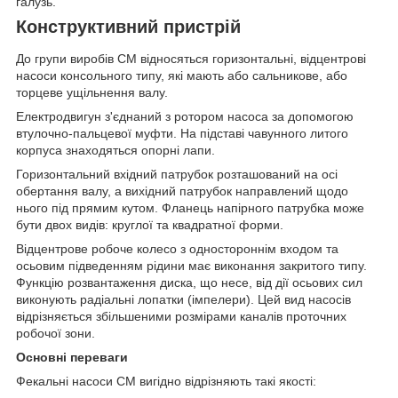
галузь.
Конструктивний пристрій
До групи виробів СМ відносяться горизонтальні, відцентрові
насоси консольного типу, які мають або сальникове, або
торцеве ущільнення валу.
Електродвигун з'єднаний з ротором насоса за допомогою
втулочно-пальцевої муфти. На підставі чавунного литого
корпуса знаходяться опорні лапи.
Горизонтальний вхідний патрубок розташований на осі
обертання валу, а вихідний патрубок направлений щодо
нього під прямим кутом. Фланець напірного патрубка може
бути двох видів: круглої та квадратної форми.
Відцентрове робоче колесо з одностороннім входом та
осьовим підведенням рідини має виконання закритого типу.
Функцію розвантаження диска, що несе, від дії осьових сил
виконують радіальні лопатки (імпелери). Цей вид насосів
відрізняється збільшеними розмірами каналів проточних
робочої зони.
Основні переваги
Фекальні насоси СМ вигідно відрізняють такі якості: