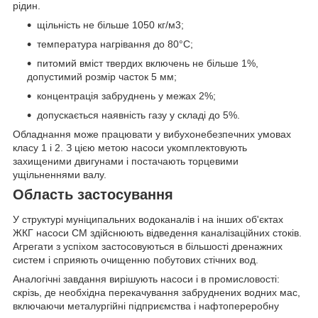
рідин.
щільність не більше 1050 кг/м
3
;
температура нагрівання до 80°С;
питомий вміст твердих включень не більше 1%,
допустимий розмір часток 5 мм;
концентрація забруднень у межах 2%;
допускається наявність газу у складі до 5%.
Обладнання може працювати у вибухонебезпечних умовах
класу 1 і 2. З цією метою насоси укомплектовують
захищеними двигунами і постачають торцевими
ущільненнями валу.
Область застосування
У структурі муніципальних водоканалів і на інших об'єктах
ЖКГ насоси СМ здійснюють відведення каналізаційних стоків.
Агрегати з успіхом застосовуються в більшості дренажних
систем і сприяють очищенню побутових стічних вод.
Аналогічні завдання вирішують насоси і в промисловості:
скрізь, де необхідна перекачування забруднених водних мас,
включаючи металургійні підприємства і нафтопереробну