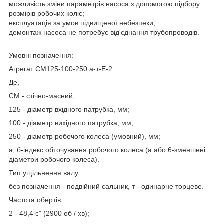
можливість зміни параметрів насоса з допомогою підбору
розмірів робочих коліс;
експлуатація за умов підвищеної небезпеки;
демонтаж насоса не потребує від'єднання трубопроводів.
Умовні позначення:
Агрегат СМ125-100-250 а-т-Е-2
Де,
СМ - стічно-масний;
125 - діаметр вхідного патрубка, мм;
100 - діаметр вихідного патрубка, мм;
250 - діаметр робочого колеса (умовний), мм;
а, б-індекс обточування робочого колеса (а або 6-зменшені
діаметри робочого колеса).
Тип ущільнення валу:
без позначення - подвійний сальник, т - одинарне торцеве.
Частота обертів:
2 - 48,4 с" (2900 об / хв);