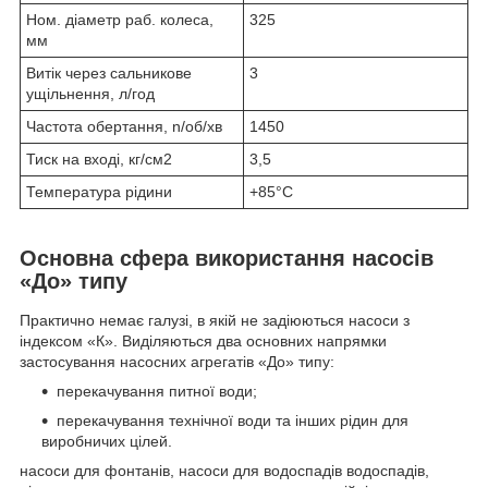
Ном. діаметр раб. колеса,
325
мм
Витік через сальникове
3
ущільнення, л/год
Частота обертання, n/об/хв
1450
Тиск на вході, кг/см2
3,5
Температура рідини
+85°С
Основна сфера використання насосів
«До» типу
Практично немає галузі, в якій не задіюються насоси з
індексом «К». Виділяються два основних напрямки
застосування насосних агрегатів «До» типу:
перекачування питної води;
перекачування технічної води та інших рідин для
виробничих цілей.
насоси для фонтанів, насоси для водоспадів водоспадів,