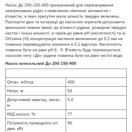
Насос До 200-150-400 призначений для перекачування
неагресивних рідин з невеликою хімічною активністю і
в'язкістю, в яких присутня мала кількість твердих включень.
Паспортні дані та інструкції до насосних агрегатів допускають
виконання певних вимог до в'язкості рідини, розміром твердих
часток і їхньої кількості, а також до рівня рН (кислотності) та ін.
Об'ємна (Vi) концентрація частинок величиною до 0,2 мм не
повинна перевищувати значення в 0,1 відсотка. Кислотність
повинна бути на рівні рН 6...9. В'язкість будь перекачується
насосом типу «До» рідини повинна бути на рівні чистої води.
Насос консольний До 200-150-400
Qmax, м3/год
400
Hmax, м
50
Допустимий кавитац. запас,
5,0
м
ККД насоса, %
77
Потужність приводного ел.
90
двиг. кВт