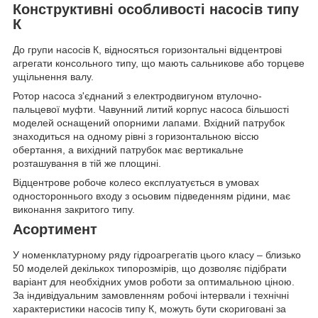
Конструктивні особливості насосів типу
К
До групи насосів К, відносяться горизонтальні відцентрові
агрегати консольного типу, що мають сальникове або торцеве
ущільнення валу.
Ротор насоса з'єднаний з електродвигуном втулочно-
пальцевої муфти. Чавунний литий корпус насоса більшості
моделей оснащений опорними лапами. Вхідний патрубок
знаходиться на одному рівні з горизонтальною віссю
обертання, а вихідний патрубок має вертикальне
розташування в тій же площині.
Відцентрове робоче колесо експлуатується в умовах
одностороннього входу з осьовим підведенням рідини, має
виконання закритого типу.
Асортимент
У номенклатурному ряду гідроагрегатів цього класу – близько
50 моделей декількох типорозмірів, що дозволяє підібрати
варіант для необхідних умов роботи за оптимальною ціною.
За індивідуальним замовленням робочі інтервали і технічні
характеристики насосів типу К, можуть бути скориговані за