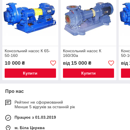
Консольний насос К 65-
Консольний насос К
Конс
50-160
160/30а
50-1
10 000
15 000
₴
від
₴
від
Купити
Купити
Про нас
Рейтинг не сформований
Менше 5 відгуків за останній рік
Працює з 01.03.2019
м. Біла Церква