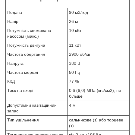
Подача
90 м3/год
Напір
26 м
Потужність споживана
10 кВт
насосом (макс.)
Потужність двигуна
11 кВт
Частота обертання
2900 об/хв
Напруга
380 В
Частота мережі
50 Гц
ККД
77 %
Тиск на вході
0,6 (6,0) МПа (кгс/см2), не
більше
Допустимий кавітаційний
4 м
запас
Тип ущільнення
сальникове (з) або торцеве
(т)
Температура перекачується
від 0 до +105 º с