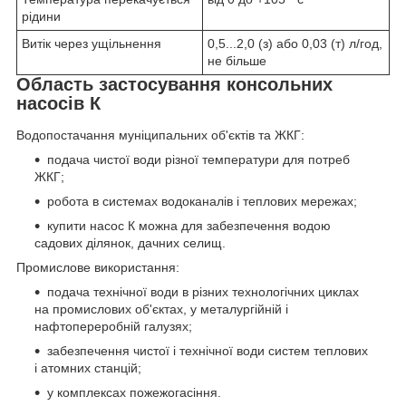
рідини
Витік через ущільнення
0,5...2,0 (з) або 0,03 (т) л/год,
не більше
Область застосування консольних
насосів К
Водопостачання муніципальних об'єктів та ЖКГ:
подача чистої води різної температури для потреб
ЖКГ;
робота в системах водоканалів і теплових мережах;
купити насос К можна для забезпечення водою
садових ділянок, дачних селищ.
Промислове використання:
подача технічної води в різних технологічних циклах
на промислових об'єктах, у металургійній і
нафтопереробній галузях;
забезпечення чистої і технічної води систем теплових
і атомних станцій;
у комплексах пожежогасіння.