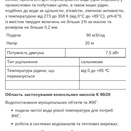
промислових та побутових цілях, а також інших рідин,
подібних до води за щільністю, в'язкістю, хімічною активністю,
з температурою від 273 до 358 К (від 0°С до +85°С), рН=6°9,
із вмістом твердих включень не більше 1% за масою та
розміром не більше 0,2 мм.
Подача 90 м3/год
Напір 20 м
Потужність двигуна
7,5 кВт
Тип ущільнення
сальникове
Температура рідини, що
від 0 до +85 ºС
перекачується
Область застосування консольних насосів К 90/20
Водопостачання муніципальних об'єктів та ЖКГ:
подача чистої води різної температури для потреб
ЖКГ;
робота в системах водоканалів та теплових мережах;