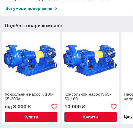
Всі умови повернення
Подібні товари компанії
Консольний насос К 100-
Консольний насос К 65-
Насо
65-200а
50-160
нафт
8 000
10 000
від
₴
₴
Цін
Купити
Купити