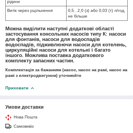
рідини
Витік через ущільнення
0,5...2,0 (з) або 0,03 (т) л/год,
не більше
Можна виділити наступні додаткові області
застосування консольних насосів типу К: насоси
для фонтанів, насоси для водоспадів
водоспадів, підживлюючи насоси для котелень,
циркуляційні насоси для котельні і багато
іншого.
Можлива поставка додаткового
комплекту запасних частин.
Комплектація за бажанням (насос, насос на рамі, насос на
рамі з електродвигуном) уточнюйте
Приховати
Умови доставки
Нова Пошта
Самовивіз