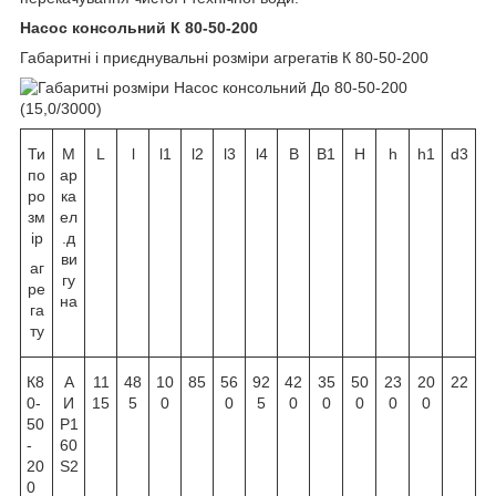
Насос консольний К 80-50-200
Габаритні і приєднувальні розміри агрегатів К 80-50-200
Ти
М
L
l
l
1
l
2
l
3
l
4
B
B
1
H
h
h
1
d
3
по
ар
ро
ка
зм
ел
ір
.д
ви
аг
гу
ре
на
га
ту
К8
А
11
48
10
85
56
92
42
35
50
23
20
22
0-
И
15
5
0
0
5
0
0
0
0
0
50
Р1
-
60
20
Ѕ2
0