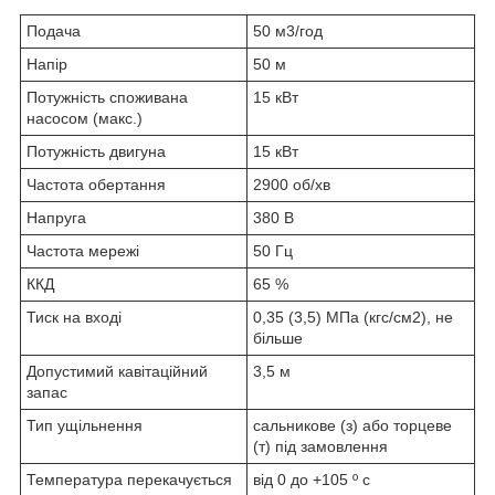
Подача
50 м3/год
Напір
50 м
Потужність споживана
15 кВт
насосом (макс.)
Потужність двигуна
15 кВт
Частота обертання
2900 об/хв
Напруга
380 В
Частота мережі
50 Гц
ККД
65 %
Тиск на вході
0,35 (3,5) МПа (кгс/см2), не
більше
Допустимий кавітаційний
3,5 м
запас
Тип ущільнення
сальникове (з) або торцеве
(т) під замовлення
Температура перекачується
від 0 до +105 º с