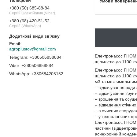
+380 (50) 685-88-84
Сергій Олексійович (Viber)
+380 (68) 420-51-52
Сергій (WhatsApp)
agroplustov@gmail.com
Електронасос ГНОМ п
+380506858884
щільністю до 1100 кг
+380506858884
Електронасос ГНОМ п
+380684205152
щільністю до 1100 кг
м3 та максимальним
– відкачування води 
– відкачування ґрунт
– зрошення та осуше
– відведення стічни
– в очисних споруда
– у технологічних п
Електронасос ГНОМ 
частини (відцентров
асинхронний конденс