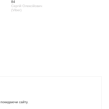
84
Сергій Олексійович
(Viber)
е покидаючи сайту.