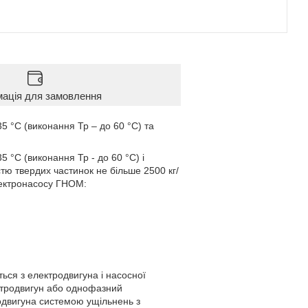
мація для замовлення
 °С (виконання Тр – до 60 °С) та
°С (виконання Тр - до 60 °С) і
стю твердих частинок не більше 2500 кг/
лектронасосу ГНОМ:
я з електродвигуна і насосної
ктродвигун або однофазний
одвигуна системою ущільнень з