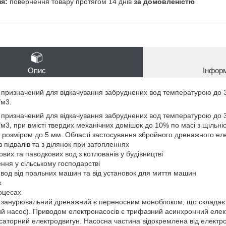
повернення товару протягом 14 днів
за домовленістю
Опис
Інфор
ризначений для відкачування забруднених вод температурою до 35
/м3.
ризначений для відкачування забруднених вод температурою до 35 
/м3, при вмісті твердих механічних домішок до 10% по масі з щільні
 розміром до 5 мм. Області застосування збройного дренажного е
з підвалів та з ділянок при затопленнях
ових та паводкових вод з котлованів у будівництві
ння у сільському господарстві
х вод від пральних машин та від установок для миття машин
х
роцесах
занурювальний дренажний є переносним моноблоком, що складаєтьс
ий насос). Приводом електронасосів є трифазний асинхронний еле
аторний електродвигун. Насосна частина відокремлена від електр