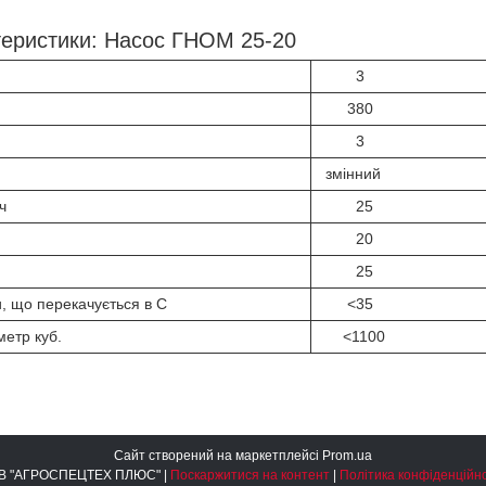
ктеристики: Насос ГНОМ 25-20
3
380
3
змінний
ч
25
20
25
, що перекачується в С
<35
метр куб.
<1100
Сайт створений на маркетплейсі
Prom.ua
ТОВ "АГРОСПЕЦТЕХ ПЛЮС" |
Поскаржитися на контент
|
Політика конфіденційно